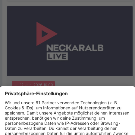
notes
12
. Juni 2026 10:00
Soziales Engagement aus Reutlingen
ausgezeichnet
Der Verein „Menschenkinder“ aus Reutlingen ist im
Bundeskanzleramt für sein herausragendes soziales
Engagement geehrt worden. Beim