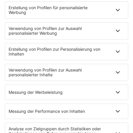
Unternehmen, Forschung und Start-ups enger zu
verbinden und Innovationen sichtbarer zu machen. …
notes
12
. Juni 2026 08:00
Uniklinik Tübingen eröffnet neues
Fahrradparkhaus