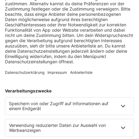
Bundeswettbewerb „startsocial“ erreichte die …
notes
12
. Juni 2026 09:00
Neues Netzwerk für humanoide Robotik
entsteht
Die IHK Reutlingen baut ein neues Netzwerk für
humanoide Robotik in der Region auf. Ziel ist es,