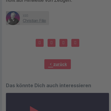
hofft auf Hinweise von Zeugen.
von
Christian Filip
chevron_left
zurück
Das könnte Dich auch interessieren