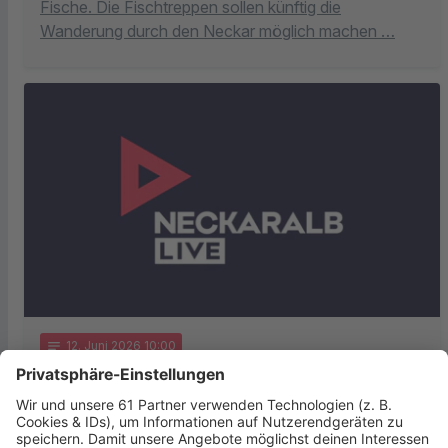
Fische. Die Fischtreppen sollen künftig die
Wanderung durch den Neckar möglich machen …
notes
12
. Juni 2026 10:00
Soziales Engagement aus Reutlingen
ausgezeichnet
Der Verein „Menschenkinder“ aus Reutlingen ist im