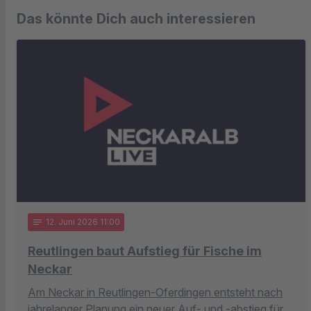
Das könnte Dich auch interessieren
notes
12
. Juni 2026 11:00
Reutlingen baut Aufstieg für Fische im
Neckar
Am Neckar in Reutlingen-Oferdingen entsteht nach
jahrelanger Planung ein neuer Auf- und -abstieg für