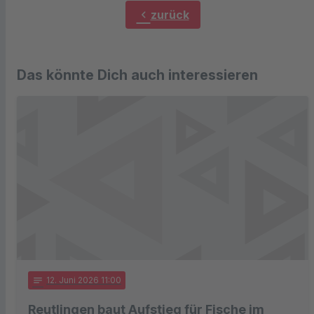
chevron_left
zurück
Das könnte Dich auch interessieren
notes
12
. Juni 2026 11:00
Reutlingen baut Aufstieg für Fische im