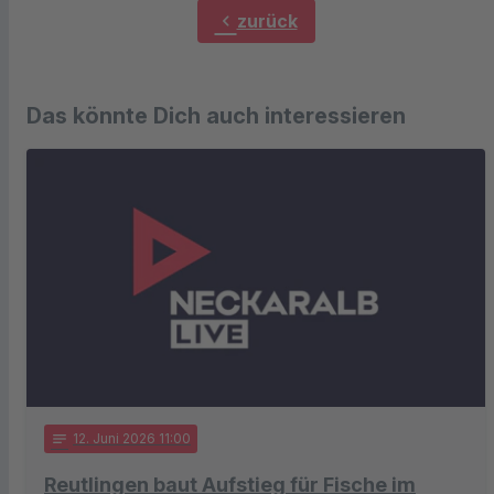
chevron_left
zurück
Das könnte Dich auch interessieren
notes
12
. Juni 2026 11:00
Reutlingen baut Aufstieg für Fische im