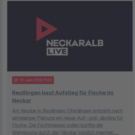
notes
12
. Juni 2026 11:00
Reutlingen baut Aufstieg für Fische im
Neckar
Am Neckar in Reutlingen-Oferdingen entsteht nach
jahrelanger Planung ein neuer Auf- und -abstieg für
Fische. Die Fischtreppen sollen künftig die
Wanderung durch den Neckar möglich machen …